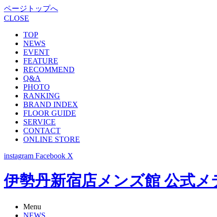
ページトップへ
CLOSE
TOP
NEWS
EVENT
FEATURE
RECOMMEND
Q&A
PHOTO
RANKING
BRAND INDEX
FLOOR GUIDE
SERVICE
CONTACT
ONLINE STORE
instagram
Facebook
X
伊勢丹新宿店メンズ館 公式メディア -
Menu
NEWS