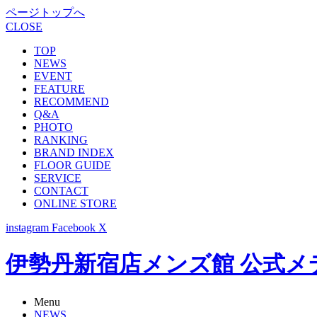
ページトップへ
CLOSE
TOP
NEWS
EVENT
FEATURE
RECOMMEND
Q&A
PHOTO
RANKING
BRAND INDEX
FLOOR GUIDE
SERVICE
CONTACT
ONLINE STORE
instagram
Facebook
X
伊勢丹新宿店メンズ館 公式メディア -
Menu
NEWS