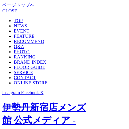
ページトップへ
CLOSE
TOP
NEWS
EVENT
FEATURE
RECOMMEND
Q&A
PHOTO
RANKING
BRAND INDEX
FLOOR GUIDE
SERVICE
CONTACT
ONLINE STORE
instagram
Facebook
X
伊勢丹新宿店メンズ
館 公式メディア -