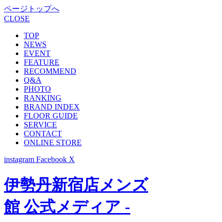
ページトップへ
CLOSE
TOP
NEWS
EVENT
FEATURE
RECOMMEND
Q&A
PHOTO
RANKING
BRAND INDEX
FLOOR GUIDE
SERVICE
CONTACT
ONLINE STORE
instagram
Facebook
X
伊勢丹新宿店メンズ
館 公式メディア -