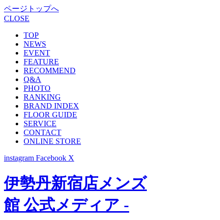
ページトップへ
CLOSE
TOP
NEWS
EVENT
FEATURE
RECOMMEND
Q&A
PHOTO
RANKING
BRAND INDEX
FLOOR GUIDE
SERVICE
CONTACT
ONLINE STORE
instagram
Facebook
X
伊勢丹新宿店メンズ
館 公式メディア -