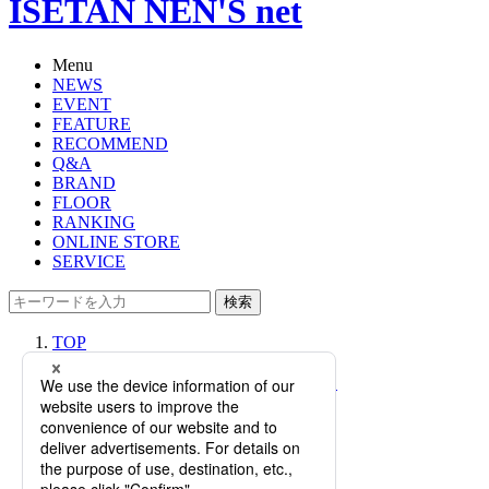
ISETAN NEN'S net
Menu
NEWS
EVENT
FEATURE
RECOMMEND
Q&A
BRAND
FLOOR
RANKING
ONLINE STORE
SERVICE
検索
TOP
PHOTO
＜コム デ ギャルソン オム＞×＜ニュ
ーバランス＞「1906R」のコラボモ
デルが11月17日(金)に発売！
【11/17(金)更新】