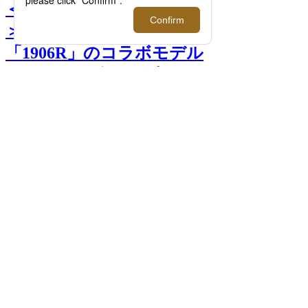
＜コム デ ギャルソン オム
＞×＜ニューバランス＞
「1906R」のコラボモデル
が11月17日(金)に発売！
【11/17(金)更新】 >>
前へ
次へ
COMME des GARCONS HOMME ×
NewBalance 1906R 46,200円