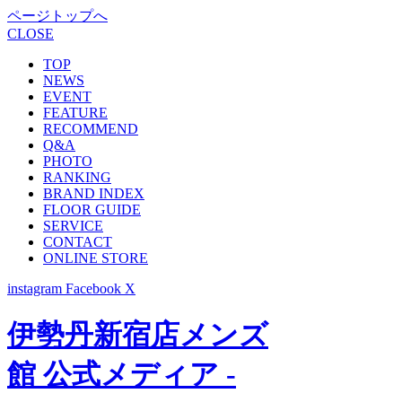
ページトップへ
CLOSE
TOP
NEWS
EVENT
FEATURE
RECOMMEND
Q&A
PHOTO
RANKING
BRAND INDEX
FLOOR GUIDE
SERVICE
CONTACT
ONLINE STORE
instagram
Facebook
X
伊勢丹新宿店メンズ
館 公式メディア -