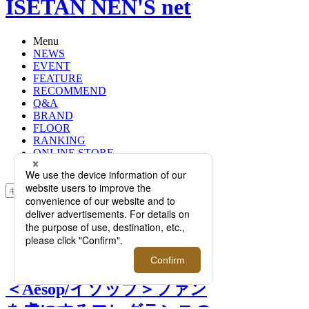
ISETAN NEN'S net
Menu
NEWS
EVENT
FEATURE
RECOMMEND
Q&A
BRAND
FLOOR
RANKING
ONLINE STORE
SERVICE
検索
TOP
PHOTO
＜Aēsop/イソップ＞ファンを虜にす
るフレグランスの定番・名作10選！
＜Aēsop/イソップ＞ファン