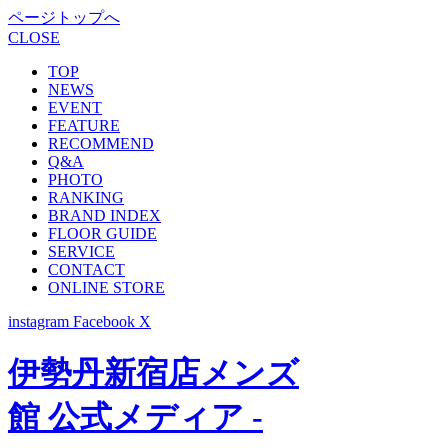
ページトップへ
CLOSE
TOP
NEWS
EVENT
FEATURE
RECOMMEND
Q&A
PHOTO
RANKING
BRAND INDEX
FLOOR GUIDE
SERVICE
CONTACT
ONLINE STORE
instagram
Facebook
X
伊勢丹新宿店メンズ
館 公式メディア -