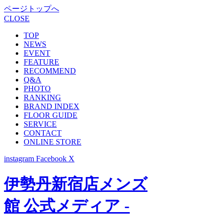
ページトップへ
CLOSE
TOP
NEWS
EVENT
FEATURE
RECOMMEND
Q&A
PHOTO
RANKING
BRAND INDEX
FLOOR GUIDE
SERVICE
CONTACT
ONLINE STORE
instagram
Facebook
X
伊勢丹新宿店メンズ
館 公式メディア -