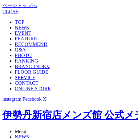
ページトップへ
CLOSE
TOP
NEWS
EVENT
FEATURE
RECOMMEND
Q&A
PHOTO
RANKING
BRAND INDEX
FLOOR GUIDE
SERVICE
CONTACT
ONLINE STORE
instagram
Facebook
X
伊勢丹新宿店メンズ館 公式メディア -
Menu
NEWS