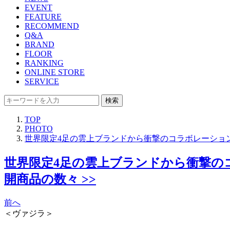
EVENT
FEATURE
RECOMMEND
Q&A
BRAND
FLOOR
RANKING
ONLINE STORE
SERVICE
検索
TOP
PHOTO
世界限定4足の雲上ブランドから衝撃のコラボレーションま
世界限定4足の雲上ブランドから衝撃のコラ
開商品の数々 >>
前へ
＜ヴァジラ＞