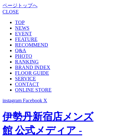
ページトップへ
CLOSE
TOP
NEWS
EVENT
FEATURE
RECOMMEND
Q&A
PHOTO
RANKING
BRAND INDEX
FLOOR GUIDE
SERVICE
CONTACT
ONLINE STORE
instagram
Facebook
X
伊勢丹新宿店メンズ
館 公式メディア -