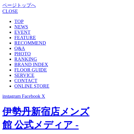
ページトップへ
CLOSE
TOP
NEWS
EVENT
FEATURE
RECOMMEND
Q&A
PHOTO
RANKING
BRAND INDEX
FLOOR GUIDE
SERVICE
CONTACT
ONLINE STORE
instagram
Facebook
X
伊勢丹新宿店メンズ
館 公式メディア -