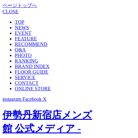
ページトップへ
CLOSE
TOP
NEWS
EVENT
FEATURE
RECOMMEND
Q&A
PHOTO
RANKING
BRAND INDEX
FLOOR GUIDE
SERVICE
CONTACT
ONLINE STORE
instagram
Facebook
X
伊勢丹新宿店メンズ
館 公式メディア -