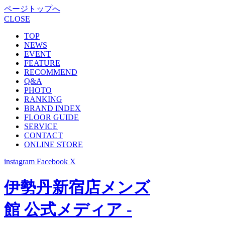
ページトップへ
CLOSE
TOP
NEWS
EVENT
FEATURE
RECOMMEND
Q&A
PHOTO
RANKING
BRAND INDEX
FLOOR GUIDE
SERVICE
CONTACT
ONLINE STORE
instagram
Facebook
X
伊勢丹新宿店メンズ
館 公式メディア -