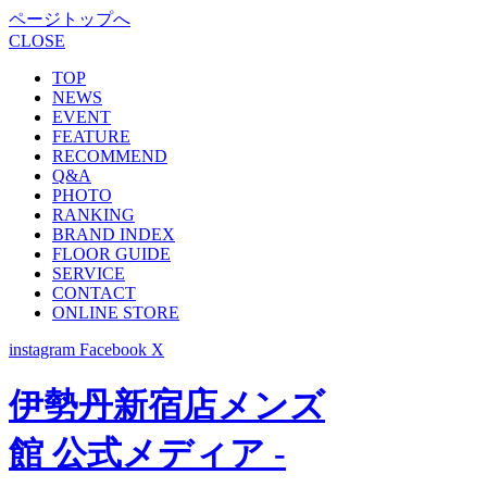
ページトップへ
CLOSE
TOP
NEWS
EVENT
FEATURE
RECOMMEND
Q&A
PHOTO
RANKING
BRAND INDEX
FLOOR GUIDE
SERVICE
CONTACT
ONLINE STORE
instagram
Facebook
X
伊勢丹新宿店メンズ
館 公式メディア -