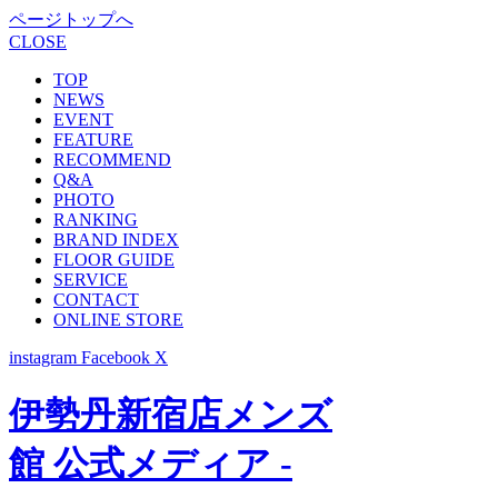
ページトップへ
CLOSE
TOP
NEWS
EVENT
FEATURE
RECOMMEND
Q&A
PHOTO
RANKING
BRAND INDEX
FLOOR GUIDE
SERVICE
CONTACT
ONLINE STORE
instagram
Facebook
X
伊勢丹新宿店メンズ
館 公式メディア -