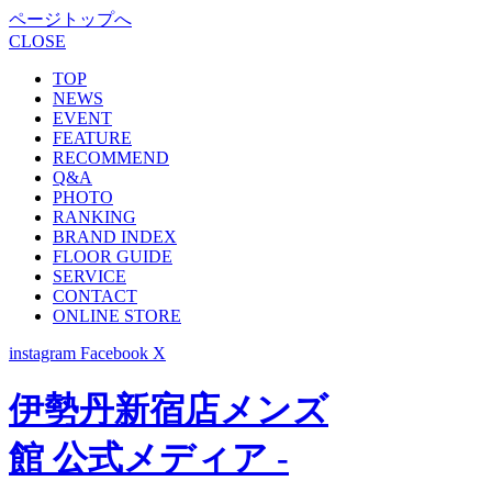
ページトップへ
CLOSE
TOP
NEWS
EVENT
FEATURE
RECOMMEND
Q&A
PHOTO
RANKING
BRAND INDEX
FLOOR GUIDE
SERVICE
CONTACT
ONLINE STORE
instagram
Facebook
X
伊勢丹新宿店メンズ
館 公式メディア -