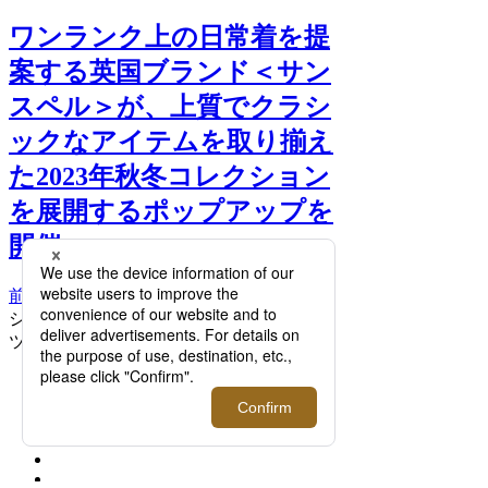
ワンランク上の日常着を提
案する英国ブランド＜サン
スペル＞が、上質でクラシ
ックなアイテムを取り揃え
た2023年秋冬コレクション
を展開するポップアップを
開催。 >>
前へ
次へ
シーアイランドコットンOne‑Buttonショー
ツ ¥14,300