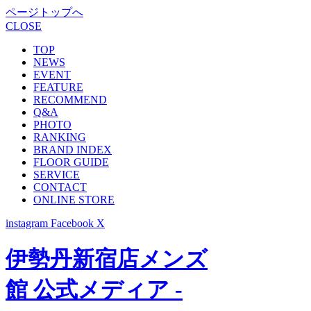
ページトップへ
CLOSE
TOP
NEWS
EVENT
FEATURE
RECOMMEND
Q&A
PHOTO
RANKING
BRAND INDEX
FLOOR GUIDE
SERVICE
CONTACT
ONLINE STORE
instagram
Facebook
X
伊勢丹新宿店メンズ
館 公式メディア -