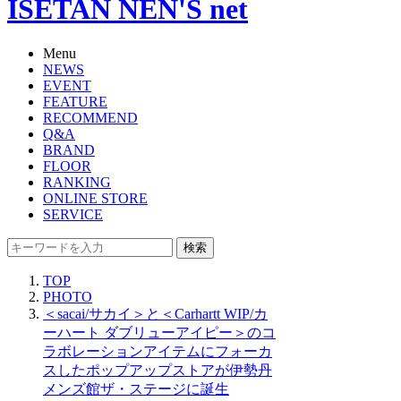
ISETAN NEN'S net
Menu
NEWS
EVENT
FEATURE
RECOMMEND
Q&A
BRAND
FLOOR
RANKING
ONLINE STORE
SERVICE
検索
TOP
PHOTO
＜sacai/サカイ＞と＜Carhartt WIP/カ
ーハート ダブリューアイピー＞のコ
ラボレーションアイテムにフォーカ
スしたポップアップストアが伊勢丹
メンズ館ザ・ステージに誕生