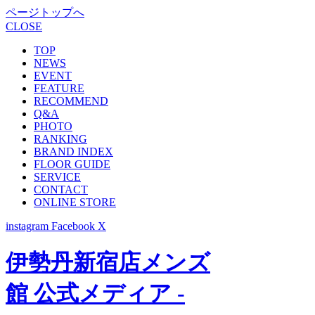
ページトップへ
CLOSE
TOP
NEWS
EVENT
FEATURE
RECOMMEND
Q&A
PHOTO
RANKING
BRAND INDEX
FLOOR GUIDE
SERVICE
CONTACT
ONLINE STORE
instagram
Facebook
X
伊勢丹新宿店メンズ
館 公式メディア -