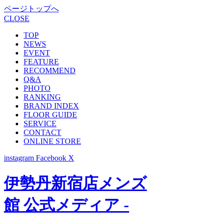
ページトップへ
CLOSE
TOP
NEWS
EVENT
FEATURE
RECOMMEND
Q&A
PHOTO
RANKING
BRAND INDEX
FLOOR GUIDE
SERVICE
CONTACT
ONLINE STORE
instagram
Facebook
X
伊勢丹新宿店メンズ
館 公式メディア -