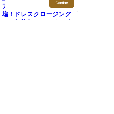
アイテムや別注モデルも登
場！ドレスクロージング
2023年秋冬トレンドレポー
ト >>
前へ
次へ