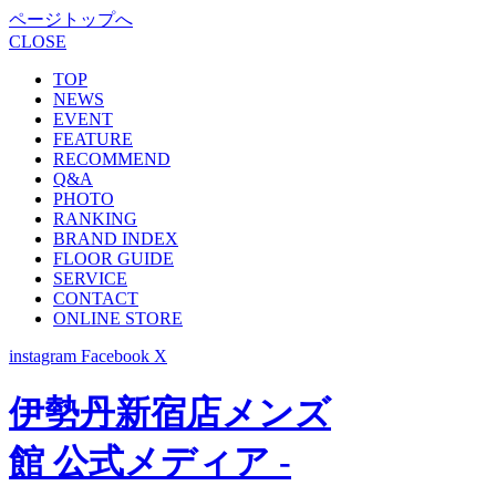
ページトップへ
CLOSE
TOP
NEWS
EVENT
FEATURE
RECOMMEND
Q&A
PHOTO
RANKING
BRAND INDEX
FLOOR GUIDE
SERVICE
CONTACT
ONLINE STORE
instagram
Facebook
X
伊勢丹新宿店メンズ
館 公式メディア -