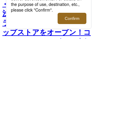
＜トーキョーサンダル＞｜
浅草発のレザーサンダルブ
ランドが期間限定ポップア
ップストアをオープン！コ
ードバンのサンダルを先行
販売。 >>
前へ
次へ