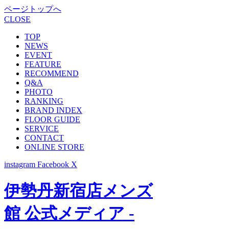
ページトップへ
CLOSE
TOP
NEWS
EVENT
FEATURE
RECOMMEND
Q&A
PHOTO
RANKING
BRAND INDEX
FLOOR GUIDE
SERVICE
CONTACT
ONLINE STORE
instagram
Facebook
X
伊勢丹新宿店メンズ
館 公式メディア -