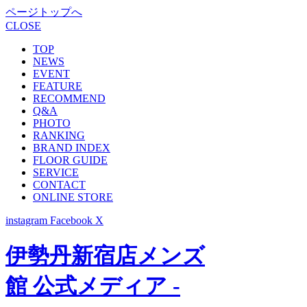
ページトップへ
CLOSE
TOP
NEWS
EVENT
FEATURE
RECOMMEND
Q&A
PHOTO
RANKING
BRAND INDEX
FLOOR GUIDE
SERVICE
CONTACT
ONLINE STORE
instagram
Facebook
X
伊勢丹新宿店メンズ
館 公式メディア -