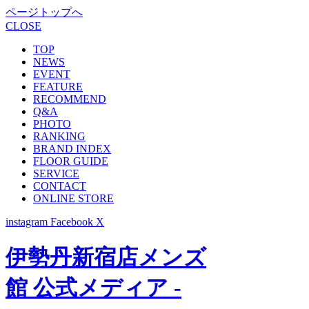
ページトップへ
CLOSE
TOP
NEWS
EVENT
FEATURE
RECOMMEND
Q&A
PHOTO
RANKING
BRAND INDEX
FLOOR GUIDE
SERVICE
CONTACT
ONLINE STORE
instagram
Facebook
X
伊勢丹新宿店メンズ
館 公式メディア -