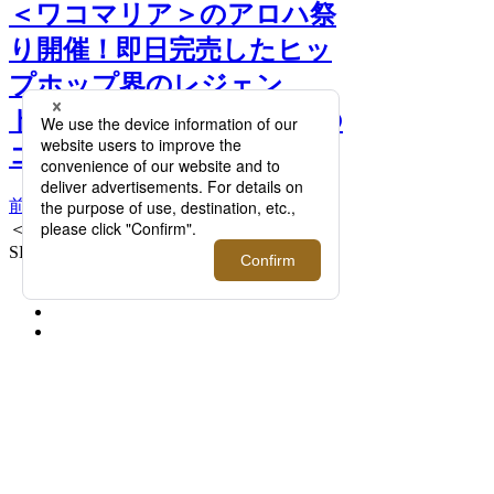
＜ワコマリア＞のアロハ祭
り開催！即日完売したヒッ
プホップ界のレジェン
ド“2PAC”や攻殻機動隊との
コラボシャツも入荷 >>
前へ
次へ
＜ワコマリア＞TUPAC / S/S HAWAIIAN
SHIRT (TYPE-1) 40,700円