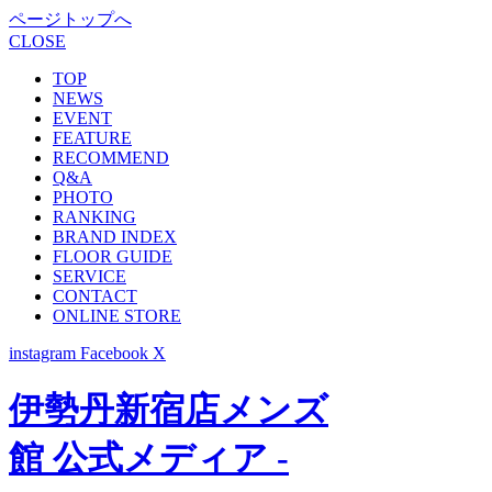
ページトップへ
CLOSE
TOP
NEWS
EVENT
FEATURE
RECOMMEND
Q&A
PHOTO
RANKING
BRAND INDEX
FLOOR GUIDE
SERVICE
CONTACT
ONLINE STORE
instagram
Facebook
X
伊勢丹新宿店メンズ
館 公式メディア -