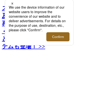
スタンダードなバッグを追
及してきた＜ラミダス＞が
再びポップアップを開催！
＜フラグメントデザイン＞
とのコラボレーションアイ
テムも登場！ >>
前へ
次へ
RAMIDUS TOTE BAG (LL) ¥38,500