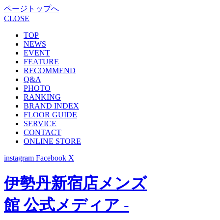
ページトップへ
CLOSE
TOP
NEWS
EVENT
FEATURE
RECOMMEND
Q&A
PHOTO
RANKING
BRAND INDEX
FLOOR GUIDE
SERVICE
CONTACT
ONLINE STORE
instagram
Facebook
X
伊勢丹新宿店メンズ
館 公式メディア -