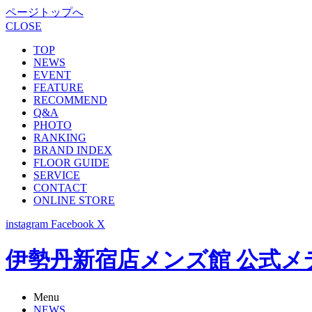
ページトップへ
CLOSE
TOP
NEWS
EVENT
FEATURE
RECOMMEND
Q&A
PHOTO
RANKING
BRAND INDEX
FLOOR GUIDE
SERVICE
CONTACT
ONLINE STORE
instagram
Facebook
X
伊勢丹新宿店メンズ館 公式メディア -
Menu
NEWS