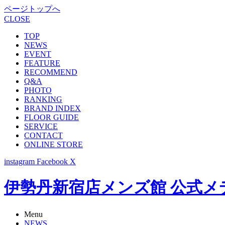
ページトップへ
CLOSE
TOP
NEWS
EVENT
FEATURE
RECOMMEND
Q&A
PHOTO
RANKING
BRAND INDEX
FLOOR GUIDE
SERVICE
CONTACT
ONLINE STORE
instagram
Facebook
X
伊勢丹新宿店メンズ館 公式メディア -
Menu
NEWS