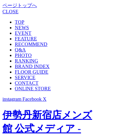
ページトップへ
CLOSE
TOP
NEWS
EVENT
FEATURE
RECOMMEND
Q&A
PHOTO
RANKING
BRAND INDEX
FLOOR GUIDE
SERVICE
CONTACT
ONLINE STORE
instagram
Facebook
X
伊勢丹新宿店メンズ
館 公式メディア -