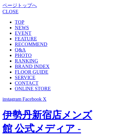
ページトップへ
CLOSE
TOP
NEWS
EVENT
FEATURE
RECOMMEND
Q&A
PHOTO
RANKING
BRAND INDEX
FLOOR GUIDE
SERVICE
CONTACT
ONLINE STORE
instagram
Facebook
X
伊勢丹新宿店メンズ
館 公式メディア -