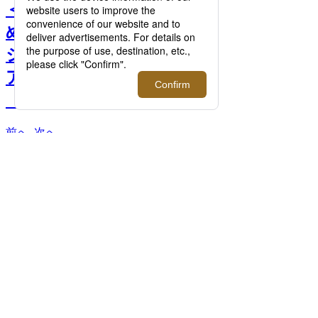
＜プラダ＞｜先行商品はじ
めユニークな新作パッケー
ジが登場するメンズポップ
アップストアがオープン！
【5月26日更新】 >>
前へ
次へ
＜プラダ＞サンダル 110,000円