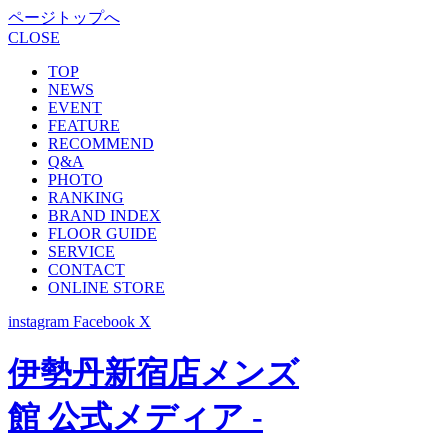
ページトップへ
CLOSE
TOP
NEWS
EVENT
FEATURE
RECOMMEND
Q&A
PHOTO
RANKING
BRAND INDEX
FLOOR GUIDE
SERVICE
CONTACT
ONLINE STORE
instagram
Facebook
X
伊勢丹新宿店メンズ
館 公式メディア -