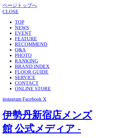
ページトップへ
CLOSE
TOP
NEWS
EVENT
FEATURE
RECOMMEND
Q&A
PHOTO
RANKING
BRAND INDEX
FLOOR GUIDE
SERVICE
CONTACT
ONLINE STORE
instagram
Facebook
X
伊勢丹新宿店メンズ
館 公式メディア -