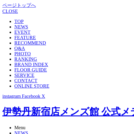
ページトップへ
CLOSE
TOP
NEWS
EVENT
FEATURE
RECOMMEND
Q&A
PHOTO
RANKING
BRAND INDEX
FLOOR GUIDE
SERVICE
CONTACT
ONLINE STORE
instagram
Facebook
X
伊勢丹新宿店メンズ館 公式メディア -
Menu
NEWS