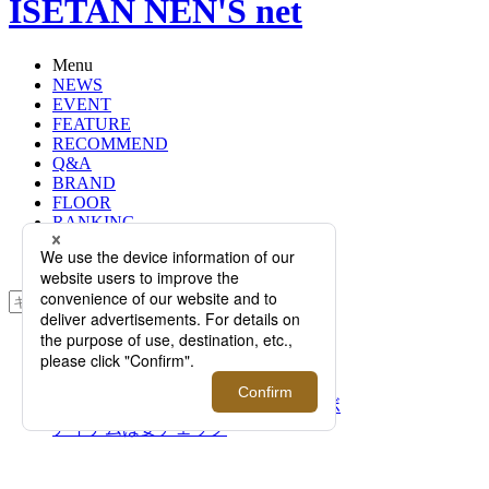
ISETAN NEN'S net
Menu
NEWS
EVENT
FEATURE
RECOMMEND
Q&A
BRAND
FLOOR
RANKING
ONLINE STORE
SERVICE
検索
TOP
PHOTO
＜アスタリフト メン＞×＜ダニエル
＆ボブ＞第2弾が発売！待望のコラボ
アイテムは要チェック
＜アスタリフト メン＞×＜