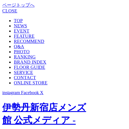
ページトップへ
CLOSE
TOP
NEWS
EVENT
FEATURE
RECOMMEND
Q&A
PHOTO
RANKING
BRAND INDEX
FLOOR GUIDE
SERVICE
CONTACT
ONLINE STORE
instagram
Facebook
X
伊勢丹新宿店メンズ
館 公式メディア -