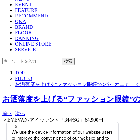
EVENT
FEATURE
RECOMMEND
Q&A
BRAND
FLOOR
RANKING
ONLINE STORE
SERVICE
検索
TOP
PHOTO
お洒落度を上げる“ファッション眼鏡”のパイオニア、＜
お洒落度を上げる“ファッション眼鏡”の
前へ
次へ
＜EYEVAN/アイヴァン＞「344/SG」64,900円