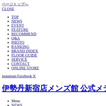
ページトップへ
CLOSE
TOP
NEWS
EVENT
FEATURE
RECOMMEND
Q&A
PHOTO
RANKING
BRAND INDEX
FLOOR GUIDE
SERVICE
CONTACT
ONLINE STORE
instagram
Facebook
X
伊勢丹新宿店メンズ館 公式メディア -
Menu
NEWS