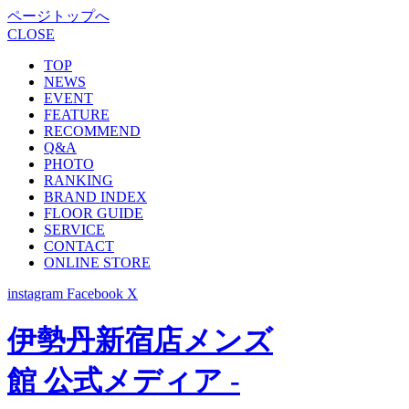
ページトップへ
CLOSE
TOP
NEWS
EVENT
FEATURE
RECOMMEND
Q&A
PHOTO
RANKING
BRAND INDEX
FLOOR GUIDE
SERVICE
CONTACT
ONLINE STORE
instagram
Facebook
X
伊勢丹新宿店メンズ
館 公式メディア -