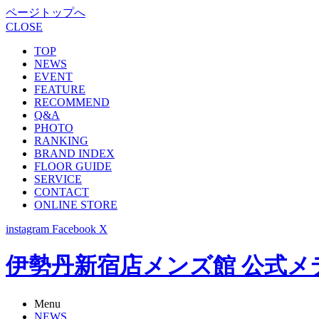
ページトップへ
CLOSE
TOP
NEWS
EVENT
FEATURE
RECOMMEND
Q&A
PHOTO
RANKING
BRAND INDEX
FLOOR GUIDE
SERVICE
CONTACT
ONLINE STORE
instagram
Facebook
X
伊勢丹新宿店メンズ館 公式メディア -
Menu
NEWS