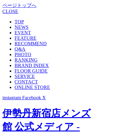
ページトップへ
CLOSE
TOP
NEWS
EVENT
FEATURE
RECOMMEND
Q&A
PHOTO
RANKING
BRAND INDEX
FLOOR GUIDE
SERVICE
CONTACT
ONLINE STORE
instagram
Facebook
X
伊勢丹新宿店メンズ
館 公式メディア -