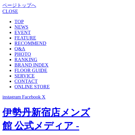
ページトップへ
CLOSE
TOP
NEWS
EVENT
FEATURE
RECOMMEND
Q&A
PHOTO
RANKING
BRAND INDEX
FLOOR GUIDE
SERVICE
CONTACT
ONLINE STORE
instagram
Facebook
X
伊勢丹新宿店メンズ
館 公式メディア -