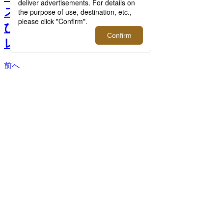
スマス気分を盛りあげる煌
びやかな2022年ホリデーコ
レクションが登場！ >>
前へ
＜MOLTON BROWN/モルトンブラウン＞
オレンジ＆ベルガモット ハンドケア コレ
クション 4,400円