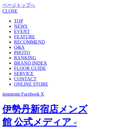
ページトップへ
CLOSE
TOP
NEWS
EVENT
FEATURE
RECOMMEND
Q&A
PHOTO
RANKING
BRAND INDEX
FLOOR GUIDE
SERVICE
CONTACT
ONLINE STORE
instagram
Facebook
X
伊勢丹新宿店メンズ
館 公式メディア -