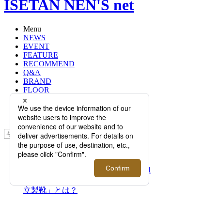
ISETAN NEN'S net
Menu
NEWS
EVENT
FEATURE
RECOMMEND
Q&A
BRAND
FLOOR
RANKING
ONLINE STORE
SERVICE
検索
TOP
PHOTO
【連載】世界に誇る日本の革靴｜第1
回 創業60年の老舗革靴メーカー「東
立製靴」とは？
【連載】世界に誇る日本の