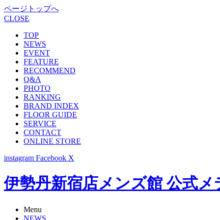
ページトップへ
CLOSE
TOP
NEWS
EVENT
FEATURE
RECOMMEND
Q&A
PHOTO
RANKING
BRAND INDEX
FLOOR GUIDE
SERVICE
CONTACT
ONLINE STORE
instagram
Facebook
X
伊勢丹新宿店メンズ館 公式メディア -
Menu
NEWS