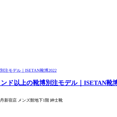
モデル｜ISETAN靴博2022
以上の靴博別注モデル｜ISETAN靴博20
 / 伊勢丹新宿店 メンズ館地下1階 紳士靴