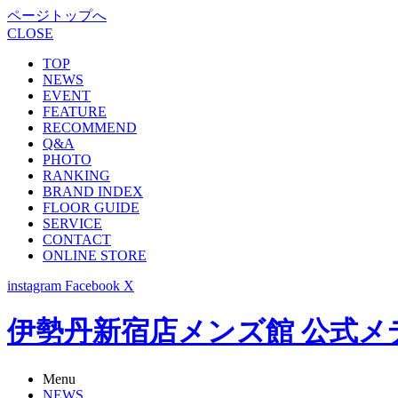
ページトップへ
CLOSE
TOP
NEWS
EVENT
FEATURE
RECOMMEND
Q&A
PHOTO
RANKING
BRAND INDEX
FLOOR GUIDE
SERVICE
CONTACT
ONLINE STORE
instagram
Facebook
X
伊勢丹新宿店メンズ館 公式メディア -
Menu
NEWS