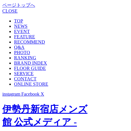
ページトップへ
CLOSE
TOP
NEWS
EVENT
FEATURE
RECOMMEND
Q&A
PHOTO
RANKING
BRAND INDEX
FLOOR GUIDE
SERVICE
CONTACT
ONLINE STORE
instagram
Facebook
X
伊勢丹新宿店メンズ
館 公式メディア -