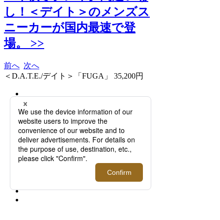
し！＜デイト＞のメンズス
ニーカーが国内最速で登
場。 >>
前へ
次へ
＜D.A.T.E./デイト＞「FUGA」 35,200円