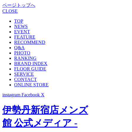
ページトップへ
CLOSE
TOP
NEWS
EVENT
FEATURE
RECOMMEND
Q&A
PHOTO
RANKING
BRAND INDEX
FLOOR GUIDE
SERVICE
CONTACT
ONLINE STORE
instagram
Facebook
X
伊勢丹新宿店メンズ
館 公式メディア -