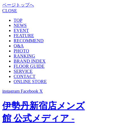
ページトップへ
CLOSE
TOP
NEWS
EVENT
FEATURE
RECOMMEND
Q&A
PHOTO
RANKING
BRAND INDEX
FLOOR GUIDE
SERVICE
CONTACT
ONLINE STORE
instagram
Facebook
X
伊勢丹新宿店メンズ
館 公式メディア -