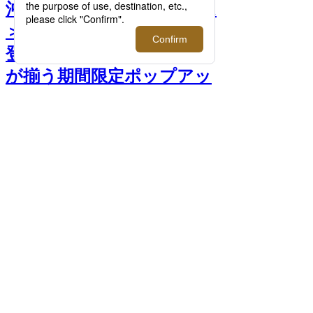
沖縄発＜アロハ ブロッサム
＞から別注アロハシャツが
登場！多彩なグラフィック
が揃う期間限定ポップアッ
プ開催。 >>
前へ
次へ
＜アロハ ブロッサム＞アロハシャツ
26,180円 ＊三越伊勢丹別注