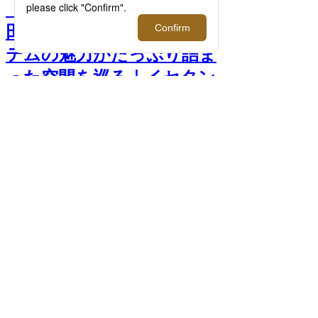
【連載】伊勢丹バイヤー石
田修平がヴィンテージアイ
テムの魅力がたっぷり詰ま
った空間を巡る｜イセタン
メンズ散歩 >>
前へ
次へ