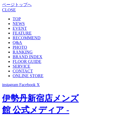
ページトップへ
CLOSE
TOP
NEWS
EVENT
FEATURE
RECOMMEND
Q&A
PHOTO
RANKING
BRAND INDEX
FLOOR GUIDE
SERVICE
CONTACT
ONLINE STORE
instagram
Facebook
X
伊勢丹新宿店メンズ
館 公式メディア -