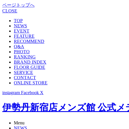
ページトップへ
CLOSE
TOP
NEWS
EVENT
FEATURE
RECOMMEND
Q&A
PHOTO
RANKING
BRAND INDEX
FLOOR GUIDE
SERVICE
CONTACT
ONLINE STORE
instagram
Facebook
X
伊勢丹新宿店メンズ館 公式メディア -
Menu
NEWS