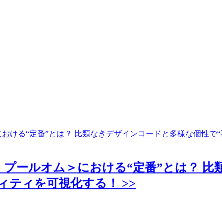
おける“定番”とは？ 比類なきデザインコードと多様な個性で
 プールオム＞における“定番”とは？ 比
ティを可視化する！ >>