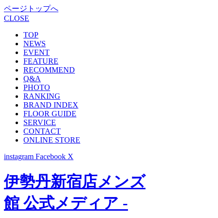
ページトップへ
CLOSE
TOP
NEWS
EVENT
FEATURE
RECOMMEND
Q&A
PHOTO
RANKING
BRAND INDEX
FLOOR GUIDE
SERVICE
CONTACT
ONLINE STORE
instagram
Facebook
X
伊勢丹新宿店メンズ
館 公式メディア -