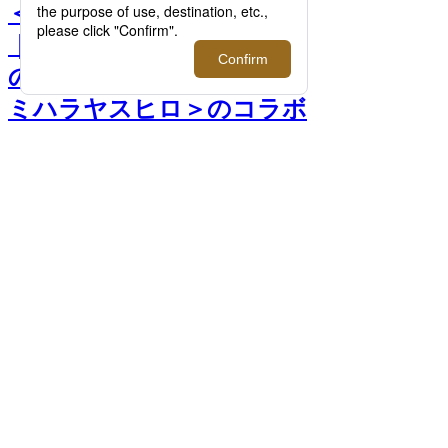
＜ナイジェル・ケーボン＞
｜凄みを増した2022年春夏
の予約会を開催！＜メゾン
ミハラヤスヒロ＞のコラボ
スニーカーも登場。 >>
前へ
次へ
＜ナイジェル・ケーボン＞「CAMP
COLLAR SHIRT-CAMOUFLAGE」 26,400
円