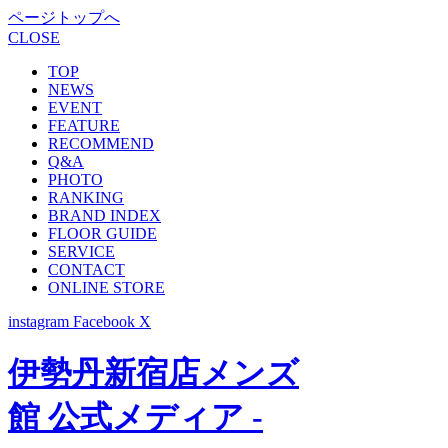
ページトップへ
CLOSE
TOP
NEWS
EVENT
FEATURE
RECOMMEND
Q&A
PHOTO
RANKING
BRAND INDEX
FLOOR GUIDE
SERVICE
CONTACT
ONLINE STORE
instagram
Facebook
X
伊勢丹新宿店メンズ
館 公式メディア -