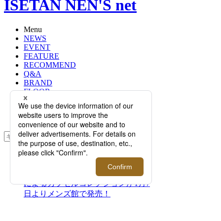
ISETAN NEN'S net
Menu
NEWS
EVENT
FEATURE
RECOMMEND
Q&A
BRAND
FLOOR
RANKING
ONLINE STORE
SERVICE
検索
TOP
PHOTO
＜ロエベ＞と『千と千尋の神隠し』
によるカプセルコレクションが1月7
日よりメンズ館で発売！
＜ロエベ＞と『千と千尋の