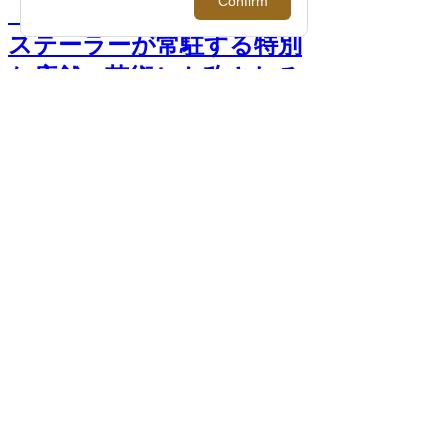
【インタビュー】インハウ
ステーラーが常駐する特別
な店舗。芸術とも称される
＜ブリオーニ＞ビスポーク
の真髄｜日本橋三越本店 >>
前へ
次へ
PHOTO >