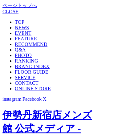
ページトップへ
CLOSE
TOP
NEWS
EVENT
FEATURE
RECOMMEND
Q&A
PHOTO
RANKING
BRAND INDEX
FLOOR GUIDE
SERVICE
CONTACT
ONLINE STORE
instagram
Facebook
X
伊勢丹新宿店メンズ
館 公式メディア -